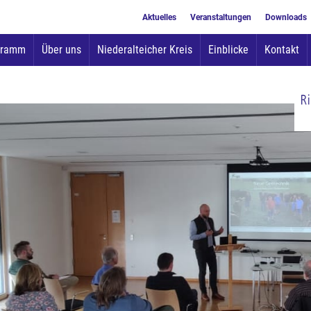
Aktuelles
Veranstaltungen
Downloads
Zum
gramm
Über uns
Niederalteicher Kreis
Einblicke
Kontakt
Inhalt
springen