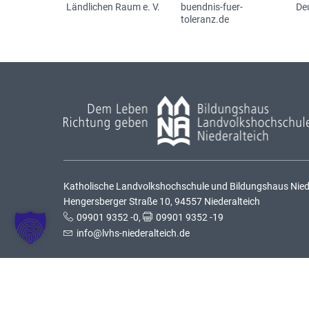
Ländlichen Raum e. V.
buendnis-fuer-
De
toleranz.de
Katholische Landvolkshochschule und Bildungshaus Nieder
Hengersberger Straße 10, 94557 Niederalteich
09901 9352 -0
,
09901 9352 -19
info@lvhs-niederalteich.de