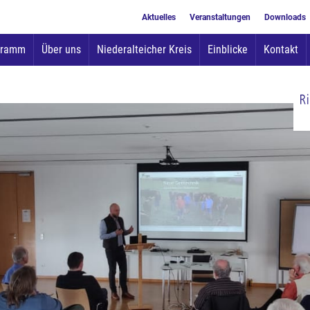
Aktuelles
Veranstaltungen
Downloads
Zum
gramm
Über uns
Niederalteicher Kreis
Einblicke
Kontakt
Inhalt
springen