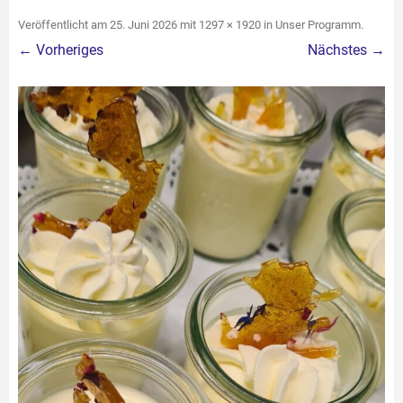
Veröffentlicht am
25. Juni 2026
mit
1297 × 1920
in
Unser Programm
.
← Vorheriges
Nächstes →