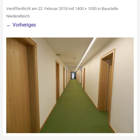
Veröffentlicht am
22. Februar 2018
mit
1400 × 1050
in
Baustelle
Niederalteich
.
← Vorheriges