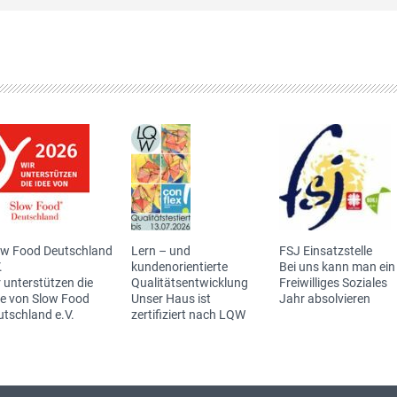
ow Food Deutschland
Lern – und
FSJ Einsatzstelle
.
kundenorientierte
Bei uns kann man ein
 unterstützen die
Qualitätsentwicklung
Freiwilliges Soziales
ee von Slow Food
Unser Haus ist
Jahr absolvieren
utschland e.V.
zertifiziert nach LQW