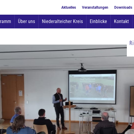
Aktuelles
Veranstaltungen
Downloads
Zum
gramm
Über uns
Niederalteicher Kreis
Einblicke
Kontakt
Inhalt
springen