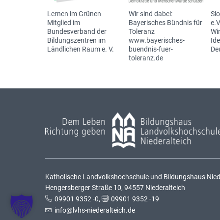
Lernen im Grünen
Wir sind dabei:
Sl
Mitglied im
Bayerisches Bündnis für
e.V
Bundesverband der
Toleranz
Wir
Bildungszentren im
www.bayerisches-
Id
Ländlichen Raum e. V.
buendnis-fuer-
De
toleranz.de
Katholische Landvolkshochschule und Bildungshaus Nieder
Hengersberger Straße 10, 94557 Niederalteich
09901 9352 -0
,
09901 9352 -19
info@lvhs-niederalteich.de