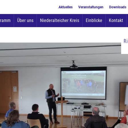
Aktuelles
Veranstaltungen
Downloads
Zum
gramm
Über uns
Niederalteicher Kreis
Einblicke
Kontakt
Inhalt
springen