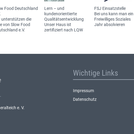
ow Food Deutschland
Lern – und
FSJ Einsatzstelle
.
kundenorientierte
Bei uns kann man ein
 unterstützen die
Qualitätsentwicklung
Freiwilliges Soziales
ee von Slow Food
Unser Haus ist
Jahr absolvieren
utschland e.V.
zertifiziert nach LQW
Wichtige Links
Impressum
Datenschutz
alteich e. V.