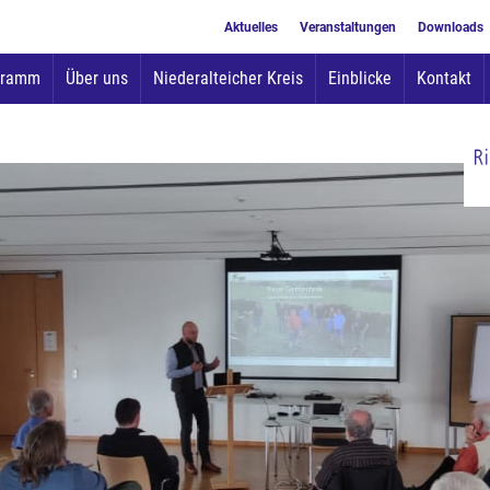
Aktuelles
Veranstaltungen
Downloads
Zum
gramm
Über uns
Niederalteicher Kreis
Einblicke
Kontakt
Inhalt
springen