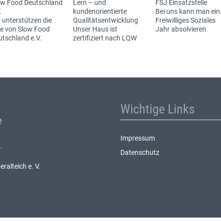
ow Food Deutschland
Lern – und
FSJ Einsatzstelle
.
kundenorientierte
Bei uns kann man ein
 unterstützen die
Qualitätsentwicklung
Freiwilliges Soziales
ee von Slow Food
Unser Haus ist
Jahr absolvieren
utschland e.V.
zertifiziert nach LQW
Wichtige Links
Impressum
Datenschutz
alteich e. V.