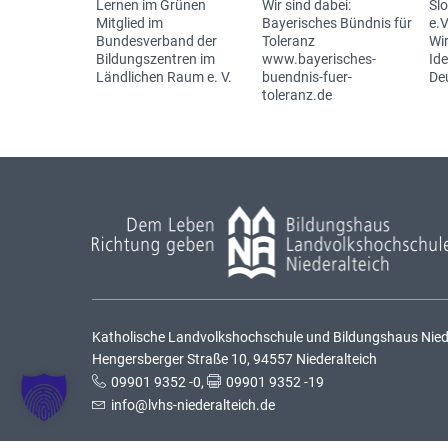
Lernen im Grünen
Wir sind dabei:
Sl
Mitglied im
Bayerisches Bündnis für
e.V
Bundesverband der
Toleranz
Wir
Bildungszentren im
www.bayerisches-
Id
Ländlichen Raum e. V.
buendnis-fuer-
De
toleranz.de
Katholische Landvolkshochschule und Bildungshaus Nieder
Hengersberger Straße 10, 94557 Niederalteich
09901 9352 -0
,
09901 9352 -19
info@lvhs-niederalteich.de