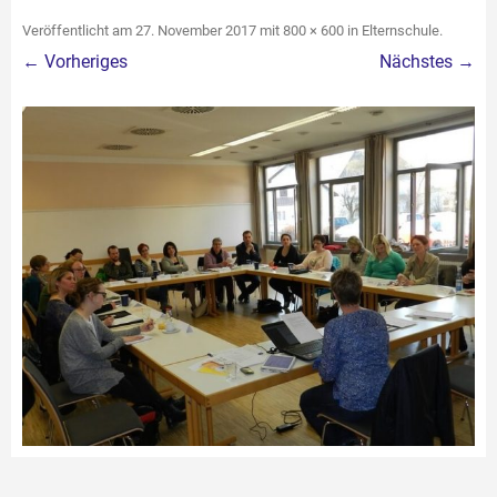
Veröffentlicht am
27. November 2017
mit
800 × 600
in
Elternschule
.
← Vorheriges
Nächstes →