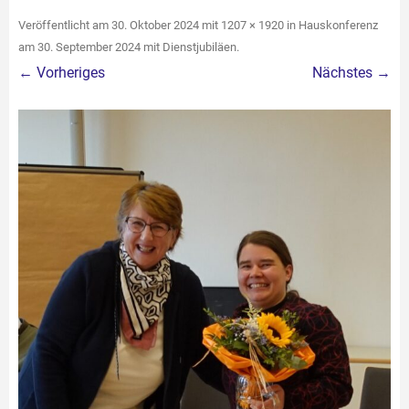
Veröffentlicht am
30. Oktober 2024
mit
1207 × 1920
in
Hauskonferenz
am 30. September 2024 mit Dienstjubiläen
.
← Vorheriges
Nächstes →