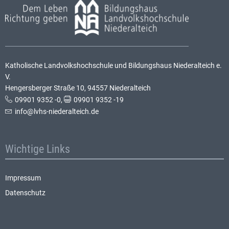
09901 9352-0
schroemer@lvhs-niederalteich.de
Abt Marianus
Bieber OSB
Katholische Landvolkshochschule und Bildungshaus Niederalteich e.
Seelsorger und Hausgeistlicher
V.
Ilse
Maier
Hengersberger Straße 10, 94557 Niederalteich
-Dr. theol., MA (Phil.)
Reinigungsleiterin
09901 9352 -0
,
09901 9352 -19
info@lvhs-niederalteich.de
-Hauswirtschafterin
maier@lvhs-niederalteich.de
Wichtige Links
Impressum
Datenschutz