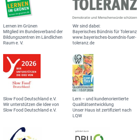
09901 9352-21
oppenkowski@lvhs-niederalteich.de
Lernen im Grünen
Wir sind dabei:
Mitglied im Bundesverband der
Bayerisches Bündnis für Toleranz
Bildungszentren im Ländlichen
www.bayerisches-buendnis-fuer-
Raum e. V.
toleranz.de
Gerlinde
Santl
Slow Food Deutschland e.V.
Lern – und kundenorientierte
Wir unterstützen die Idee von
Qualitätsentwicklung
Anmeldung, Pressearbeit, Homepage,
Slow Food Deutschland e.V.
Unser Haus ist zertifiziert nach
Barbara
Messerer
Werbung
LQW
Bildungsreferentin für Landwirtschaft und
09901 9352-12
Ökologie
anmeldung@lvhs-niederalteich.de