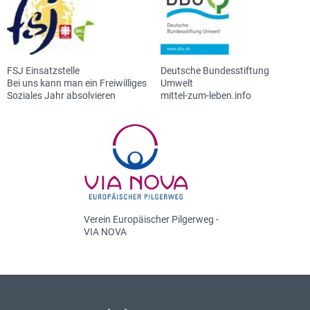
Irene
Stock
-Agrarwissenschaften BSc.
stellv. Hauswirtschaftsleiterin
-Organic Agricultural Systems and Agroecology
M.Sc.
-Hauswirtschafterin
FSJ Einsatzstelle
Deutsche Bundesstiftung
09901 935226
-Köchin
Bei uns kann man ein Freiwilliges
Umwelt
messerer@lvhs-niederalteich.de
-Restaurantfachfrau
Soziales Jahr absolvieren
mittel-zum-leben.info
09901 9352-32
stock@lvhs-niederalteich.de
Verein Europäischer Pilgerweg -
VIA NOVA
Nicole
Schrömer
Anmeldung, Lehrfahrten, stellv. Belegung