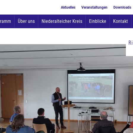
Aktuelles
Veranstaltungen
Downloads
Zum
gramm
Über uns
Niederalteicher Kreis
Einblicke
Kontakt
Inhalt
springen