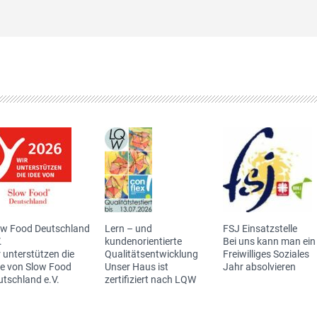
ow Food Deutschland
Lern – und
FSJ Einsatzstelle
.
kundenorientierte
Bei uns kann man ein
 unterstützen die
Qualitätsentwicklung
Freiwilliges Soziales
ee von Slow Food
Unser Haus ist
Jahr absolvieren
utschland e.V.
zertifiziert nach LQW