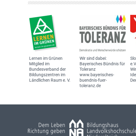
Lernen im Grünen
Wir sind dabei:
Sl
Mitglied im
Bayerisches Bündnis für
e.V
Bundesverband der
Toleranz
Wir
Bildungszentren im
www.bayerisches-
Id
Ländlichen Raum e. V.
buendnis-fuer-
De
toleranz.de