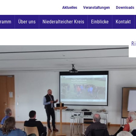
Aktuelles
Veranstaltungen
Downloads
Zum
gramm
Über uns
Niederalteicher Kreis
Einblicke
Kontakt
Inhalt
springen