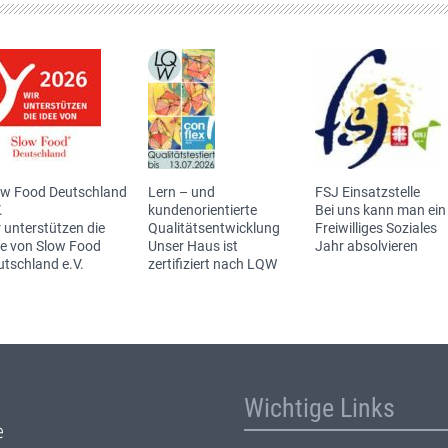
ow Food Deutschland
Lern – und
FSJ Einsatzstelle
.
kundenorientierte
Bei uns kann man ein
 unterstützen die
Qualitätsentwicklung
Freiwilliges Soziales
ee von Slow Food
Unser Haus ist
Jahr absolvieren
utschland e.V.
zertifiziert nach LQW
Wichtige Links