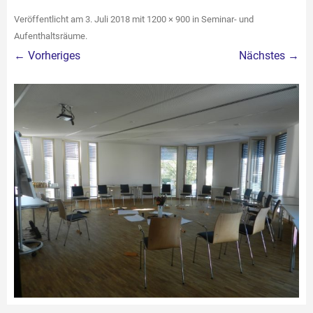
Veröffentlicht am
3. Juli 2018
mit
1200 × 900
in
Seminar- und
Aufenthaltsräume
.
← Vorheriges
Nächstes →