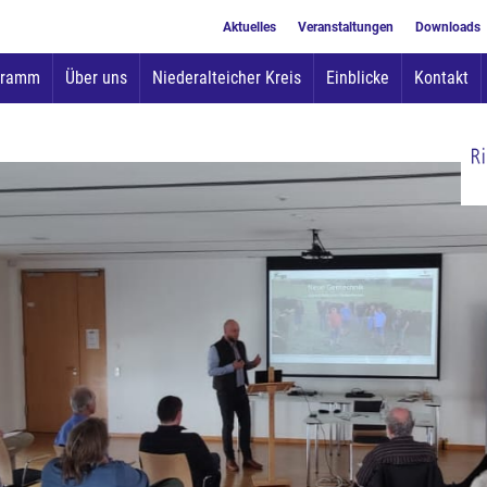
Aktuelles
Veranstaltungen
Downloads
Zum
gramm
Über uns
Niederalteicher Kreis
Einblicke
Kontakt
Inhalt
springen