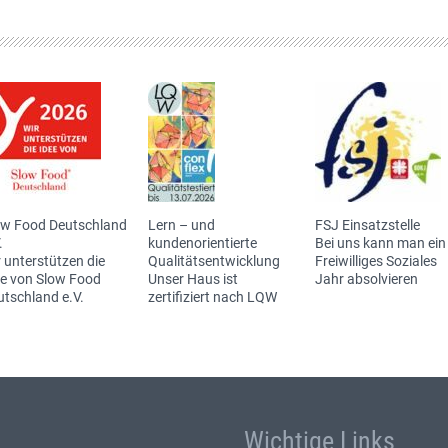
ow Food Deutschland
Lern – und
FSJ Einsatzstelle
.
kundenorientierte
Bei uns kann man ein
 unterstützen die
Qualitätsentwicklung
Freiwilliges Soziales
ee von Slow Food
Unser Haus ist
Jahr absolvieren
utschland e.V.
zertifiziert nach LQW
Wichtige Links