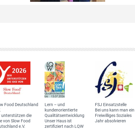
ow Food Deutschland
Lern – und
FSJ Einsatzstelle
.
kundenorientierte
Bei uns kann man ein
 unterstützen die
Qualitätsentwicklung
Freiwilliges Soziales
ee von Slow Food
Unser Haus ist
Jahr absolvieren
utschland e.V.
zertifiziert nach LQW