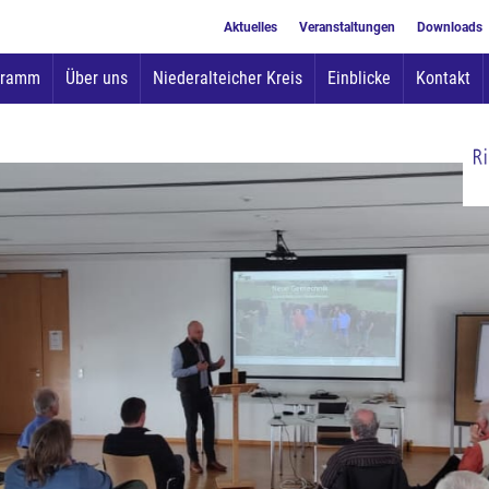
Aktuelles
Veranstaltungen
Downloads
Zum
gramm
Über uns
Niederalteicher Kreis
Einblicke
Kontakt
Inhalt
springen