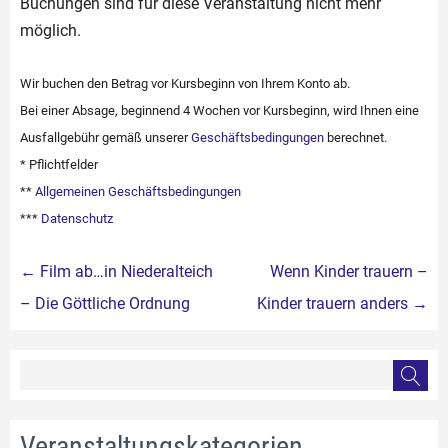
Buchungen sind für diese Veranstaltung nicht mehr
möglich.
Wir buchen den Betrag vor Kursbeginn von Ihrem Konto ab.
Bei einer Absage, beginnend 4 Wochen vor Kursbeginn, wird Ihnen eine
Ausfallgebühr gemäß unserer
Geschäftsbedingungen
berechnet.
* Pflichtfelder
**
Allgemeinen Geschäftsbedingungen
***
Datenschutz
Beitragsnavigation
←
Film ab…in Niederalteich
Wenn Kinder trauern –
– Die Göttliche Ordnung
Kinder trauern anders
→
Veranstaltungskategorien