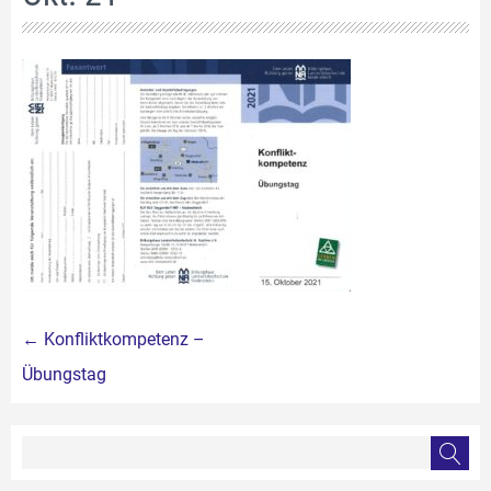
Beitragsnavigation
←
Konfliktkompetenz –
Übungstag