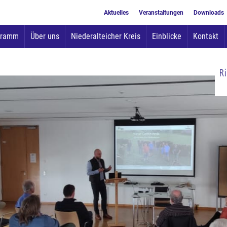
Aktuelles
Veranstaltungen
Downloads
Zum
gramm
Über uns
Niederalteicher Kreis
Einblicke
Kontakt
Inhalt
springen