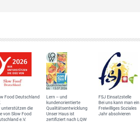
ow Food Deutschland
Lern – und
FSJ Einsatzstelle
.
kundenorientierte
Bei uns kann man ein
 unterstützen die
Qualitätsentwicklung
Freiwilliges Soziales
ee von Slow Food
Unser Haus ist
Jahr absolvieren
utschland e.V.
zertifiziert nach LQW