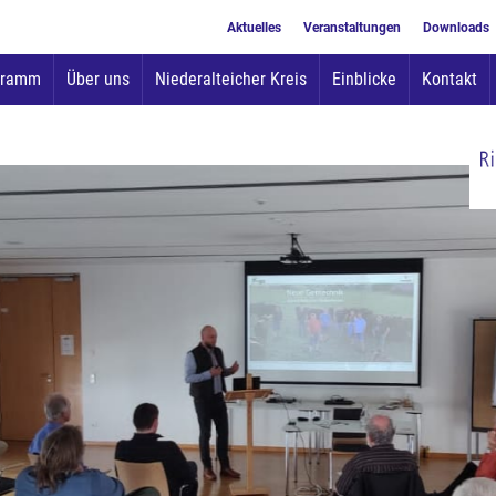
Aktuelles
Veranstaltungen
Downloads
Zum
gramm
Über uns
Niederalteicher Kreis
Einblicke
Kontakt
Inhalt
springen