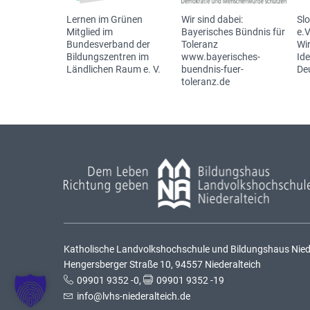
Lernen im Grünen
Wir sind dabei:
Sl
Mitglied im
Bayerisches Bündnis für
e.V
Bundesverband der
Toleranz
Wir
Bildungszentren im
www.bayerisches-
Id
Ländlichen Raum e. V.
buendnis-fuer-
De
toleranz.de
Katholische Landvolkshochschule und Bildungshaus Nieder
Hengersberger Straße 10, 94557 Niederalteich
09901 9352 -0
,
09901 9352 -19
info@lvhs-niederalteich.de