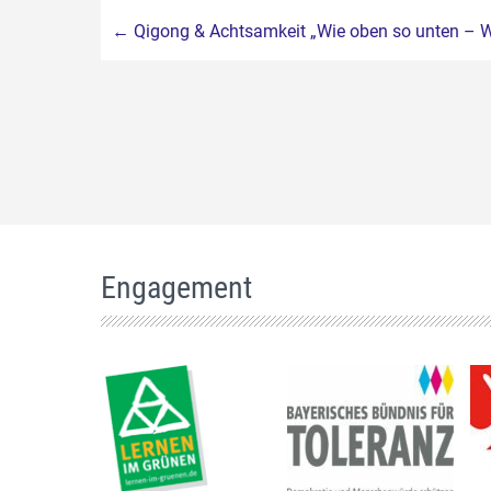
Beitragsnavigation
←
Qigong & Achtsamkeit „Wie oben so unten – W
Engagement