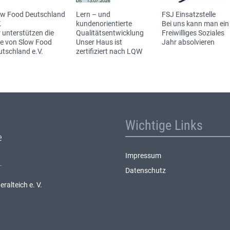
ow Food Deutschland
Lern – und
FSJ Einsatzstelle
.
kundenorientierte
Bei uns kann man ein
 unterstützen die
Qualitätsentwicklung
Freiwilliges Soziales
ee von Slow Food
Unser Haus ist
Jahr absolvieren
utschland e.V.
zertifiziert nach LQW
Wichtige Links
Impressum
Datenschutz
alteich e. V.