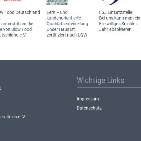
ow Food Deutschland
Lern – und
FSJ Einsatzstelle
.
kundenorientierte
Bei uns kann man ein
 unterstützen die
Qualitätsentwicklung
Freiwilliges Soziales
ee von Slow Food
Unser Haus ist
Jahr absolvieren
utschland e.V.
zertifiziert nach LQW
Wichtige Links
Impressum
Datenschutz
alteich e. V.