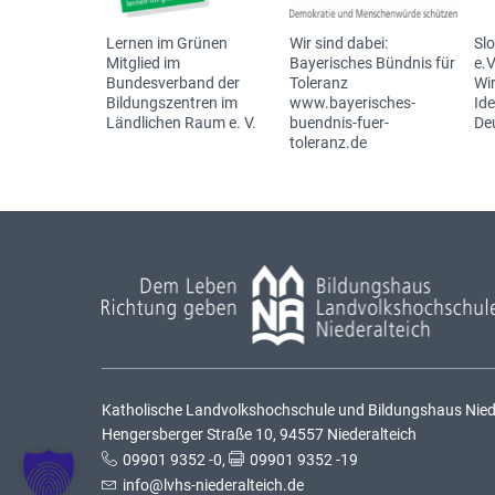
Lernen im Grünen
Wir sind dabei:
Sl
Mitglied im
Bayerisches Bündnis für
e.V
Bundesverband der
Toleranz
Wir
Bildungszentren im
www.bayerisches-
Id
Ländlichen Raum e. V.
buendnis-fuer-
De
toleranz.de
Katholische Landvolkshochschule und Bildungshaus Nieder
Hengersberger Straße 10, 94557 Niederalteich
09901 9352 -0
,
09901 9352 -19
info@lvhs-niederalteich.de