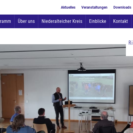
Aktuelles
Veranstaltungen
Downloads
Zum
gramm
Über uns
Niederalteicher Kreis
Einblicke
Kontakt
Inhalt
springen