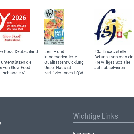
ow Food Deutschland
Lern – und
FSJ Einsatzstelle
.
kundenorientierte
Bei uns kann man ein
 unterstützen die
Qualitätsentwicklung
Freiwilliges Soziales
ee von Slow Food
Unser Haus ist
Jahr absolvieren
utschland e.V.
zertifiziert nach LQW
Wichtige Links
Impressum