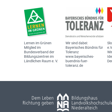
Lernen im Grünen
Wir sind dabei:
Sl
Mitglied im
Bayerisches Bündnis für
e.V
Bundesverband der
Toleranz
Wir
Bildungszentren im
www.bayerisches-
Id
Ländlichen Raum e. V.
buendnis-fuer-
De
toleranz.de