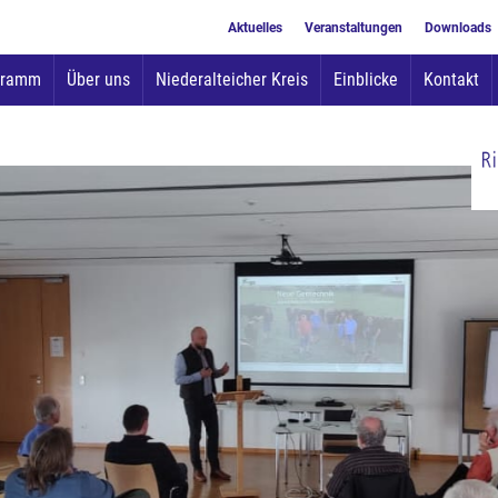
Aktuelles
Veranstaltungen
Downloads
Zum
gramm
Über uns
Niederalteicher Kreis
Einblicke
Kontakt
Inhalt
springen