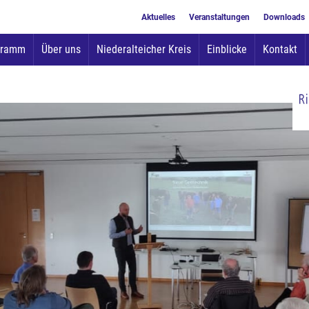
Aktuelles
Veranstaltungen
Downloads
Zum
gramm
Über uns
Niederalteicher Kreis
Einblicke
Kontakt
Inhalt
springen