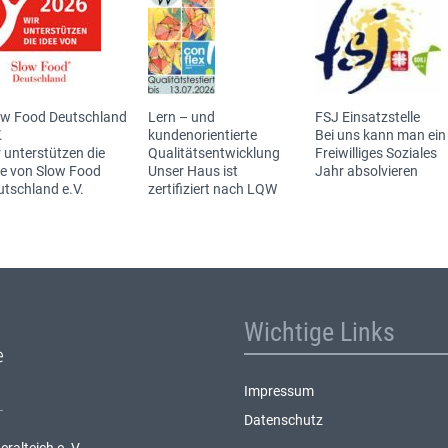
ow Food Deutschland
Lern – und
FSJ Einsatzstelle
.
kundenorientierte
Bei uns kann man ein
 unterstützen die
Qualitätsentwicklung
Freiwilliges Soziales
ee von Slow Food
Unser Haus ist
Jahr absolvieren
utschland e.V.
zertifiziert nach LQW
Wichtige Links
Impressum
Datenschutz