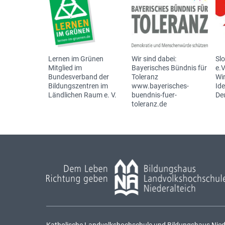
Lernen im Grünen
Wir sind dabei:
Sl
Mitglied im
Bayerisches Bündnis für
e.V
Bundesverband der
Toleranz
Wir
Bildungszentren im
www.bayerisches-
Id
Ländlichen Raum e. V.
buendnis-fuer-
De
toleranz.de