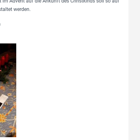
im Advent auf die Ankunft des Christkinds soll so auf
taltet werden.
h