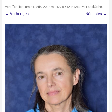
Veröffentlicht am
24. März 2022
mit
427 × 612
in
Kreative Landküche
.
← Vorheriges
Nächstes →