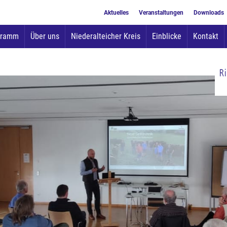
Aktuelles
Veranstaltungen
Downloads
Zum
gramm
Über uns
Niederalteicher Kreis
Einblicke
Kontakt
Inhalt
springen