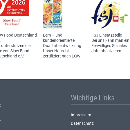
ow Food Deutschland
Lern – und
FSJ Einsatzstelle
.
kundenorientierte
Bei uns kann man ein
 unterstützen die
Qualitätsentwicklung
Freiwilliges Soziales
ee von Slow Food
Unser Haus ist
Jahr absolvieren
utschland e.V.
zertifiziert nach LQW
Wichtige Links
Impressum
Datenschutz