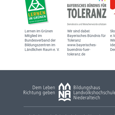
Lernen im Grünen
Wir sind dabei:
Sl
Mitglied im
Bayerisches Bündnis für
e.V
Bundesverband der
Toleranz
Wir
Bildungszentren im
www.bayerisches-
Id
Ländlichen Raum e. V.
buendnis-fuer-
De
toleranz.de